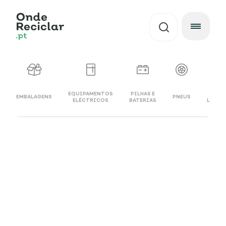
EQUIPAMENTOS
PILHAS E
Ó
EMBALAGENS
PNEUS
ELÉCTRICOS
BATERIAS
LUBRI