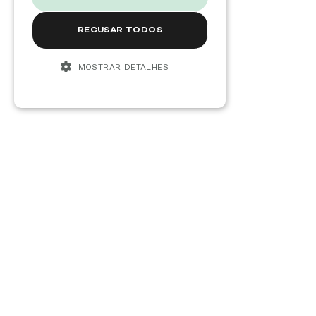
RECUSAR TODOS
MOSTRAR DETALHES
Um veículo em fim de
vida é aquele que já não
apresenta condições