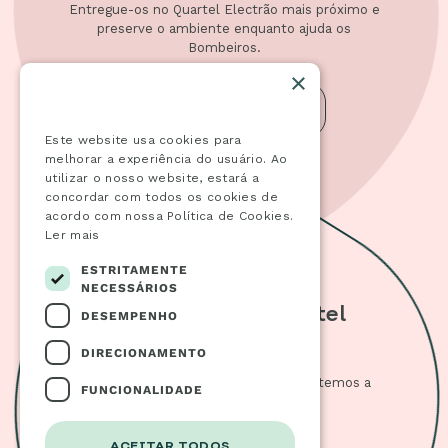
Entregue-os no Quartel Electrão mais próximo e
preserve o ambiente enquanto ajuda os
Bombeiros.
×
Este website usa cookies
PRÓXIMOS DE MIM
Este website usa cookies para
melhorar a experiência do usuário. Ao
utilizar o nosso website, estará a
concordar com todos os cookies de
acordo com nossa Política de Cookies.
Ler mais
ESTRITAMENTE
NECESSÁRIOS
Quer ser um Quartel
DESEMPENHO
Electrão?
DIRECIONAMENTO
Faça parte da rede de quartéis que já temos a
FUNCIONALIDADE
nível nacional.
ACEITAR TODOS